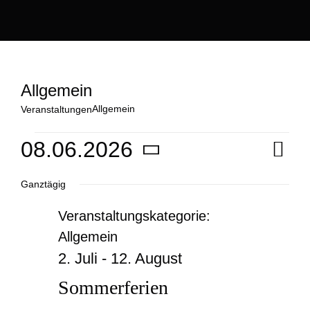
Allgemein
Allgemein
Veranstaltungen
Veranstaltungen
08.06.2026
Ve
Tag
An
Datum
An
für
Ganztägig
wählen.
Na
Veranstaltungskategorie:
Na
06.08.2026
Allgemein
2. Juli
-
12. August
Sommerferien