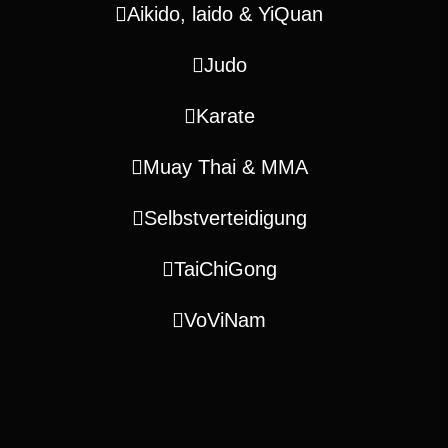
Aikido, laido & YiQuan
Judo
Karate
Muay Thai & MMA
Selbstverteidigung
TaiChiGong
VoViNam