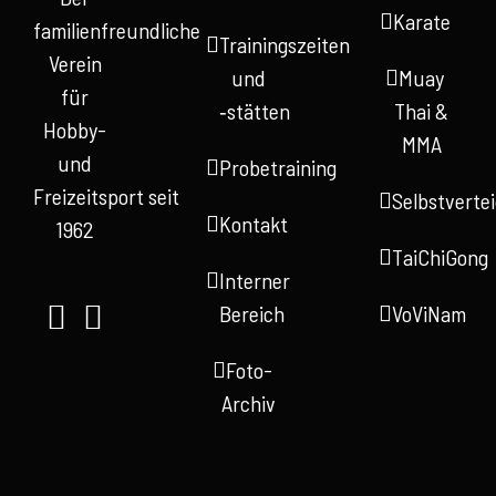
Karate
familienfreundliche
Trainingszeiten
Verein
und
Muay
für
‑stätten
Thai &
Hobby-
MMA
und
Probetraining
Freizeitsport seit
Selbstverte
Kontakt
1962
TaiChiGong
Interner
Bereich
VoViNam
Foto-
Archiv