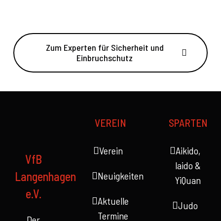
Zum Experten für Sicherheit und
Einbruchschutz
VEREIN
SPARTEN
Verein
Aikido,
VfB
laido &
Langenhagen
Neuigkeiten
YiQuan
e.V.
Aktuelle
Judo
Termine
Der