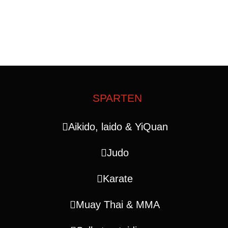
SPARTEN
Aikido, laido & YiQuan
Judo
Karate
Muay Thai & MMA