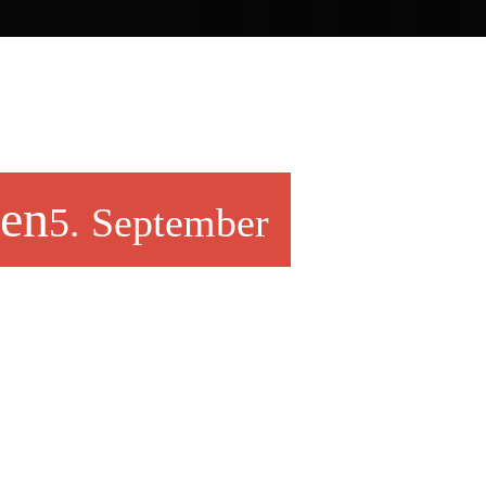
ten
5. September