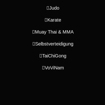
Judo
Karate
Muay Thai & MMA
Selbstverteidigung
TaiChiGong
VoViNam