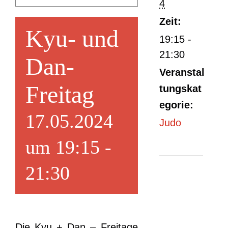
4
Zeit:
Kyu- und
19:15 -
21:30
Dan-
Veranstal
Freitag
tungskat
egorie:
17.05.2024
Judo
um 19:15
-
21:30
Die Kyu + Dan – Freitage