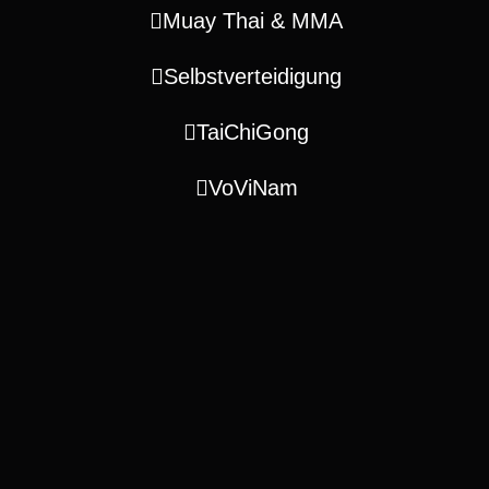
Muay Thai & MMA
Selbstverteidigung
TaiChiGong
VoViNam