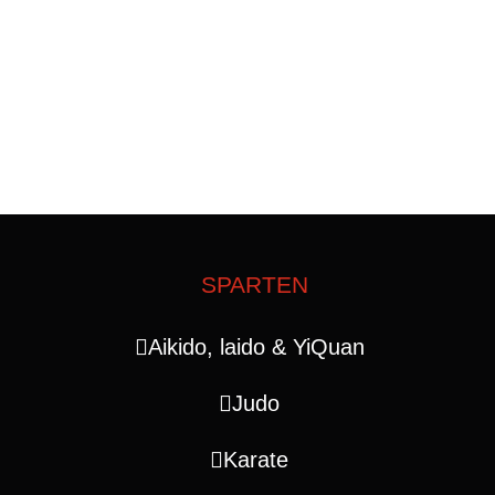
SPARTEN
Aikido, laido & YiQuan
Judo
Karate