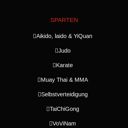
SPARTEN
Aikido, laido & YiQuan
Judo
Karate
Muay Thai & MMA
Selbstverteidigung
TaiChiGong
VoViNam