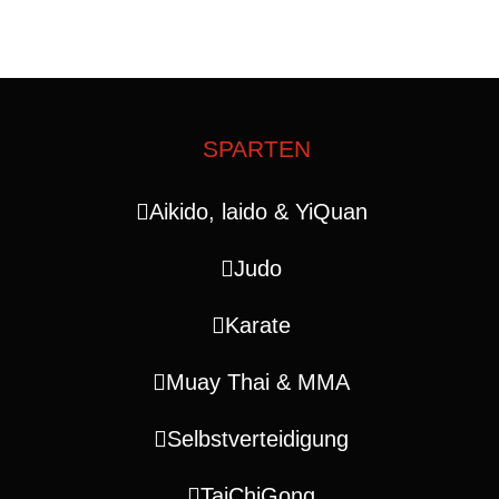
SPARTEN
Aikido, laido & YiQuan
Judo
Karate
Muay Thai & MMA
Selbstverteidigung
TaiChiGong