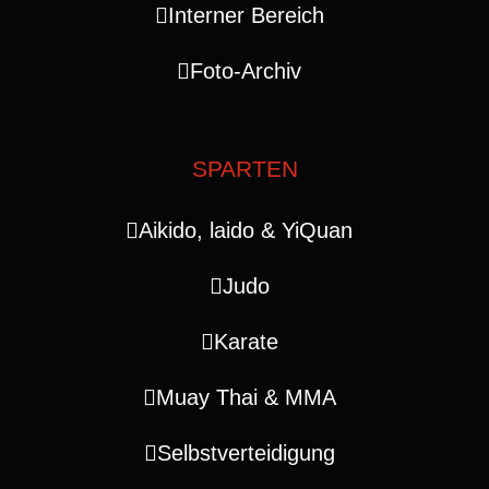
Interner Bereich
Foto-Archiv
SPARTEN
Aikido, laido & YiQuan
Judo
Karate
Muay Thai & MMA
Selbstverteidigung