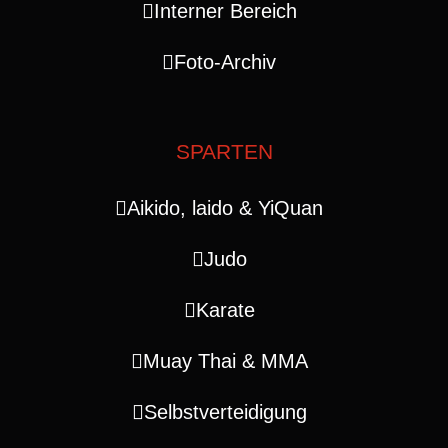
Interner Bereich
Foto-Archiv
SPARTEN
Aikido, laido & YiQuan
Judo
Karate
Muay Thai & MMA
Selbstverteidigung