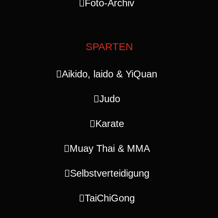
Foto-Archiv
SPARTEN
Aikido, laido & YiQuan
Judo
Karate
Muay Thai & MMA
Selbstverteidigung
TaiChiGong