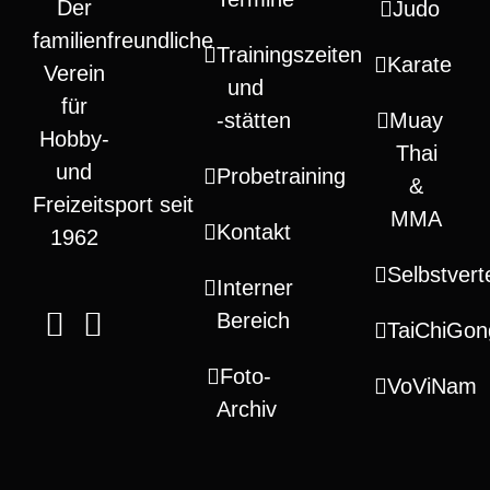
Der
Judo
familienfreundliche
Trainingszeiten
Karate
Verein
und
für
‑stätten
Muay
Hobby-
Thai
und
Probetraining
&
Freizeitsport seit
MMA
Kontakt
1962
Selbstvert
Interner
Bereich
TaiChiGon
Foto-
VoViNam
Archiv