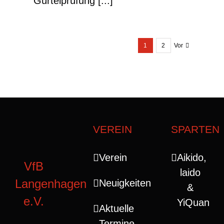
Gürtelprüfung [...]
1
2
Vor
VEREIN
SPARTEN
Verein
Aikido,
VfB
laido
Langenhagen
Neuigkeiten
&
e.V.
YiQuan
Aktuelle
Termine