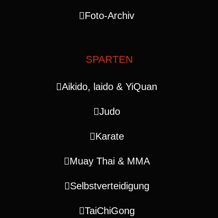
Foto-Archiv
SPARTEN
Aikido, laido & YiQuan
Judo
Karate
Muay Thai & MMA
Selbstverteidigung
TaiChiGong