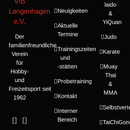
VfB
laido
Langenhagen
Neuigkeiten
&
e.V.
YiQuan
Aktuelle
Termine
Der
Judo
familienfreundliche
Trainingszeiten
Karate
Verein
und
für
‑stätten
Muay
Hobby-
Thai
und
Probetraining
&
Freizeitsport seit
MMA
Kontakt
1962
Selbstvert
Interner
Bereich
TaiChiGon