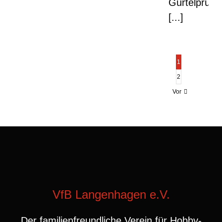
Gürtelprüfu
[...]
1
2
Vor
VfB Langenhagen e.V.
Der familienfreundliche Verein für Hobby-