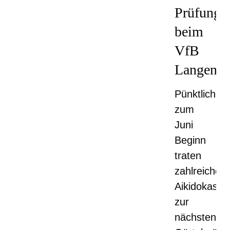
Prüfunge
beim
VfB
Langenh
Pünktlich
zum
Juni
Beginn
traten
zahlreiche
Aikidokas
zur
nächsten