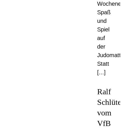
Wochenend
Spaß
und
Spiel
auf
der
Judomatte
Statt
[...]
Ralf
Schlüter
vom
VfB