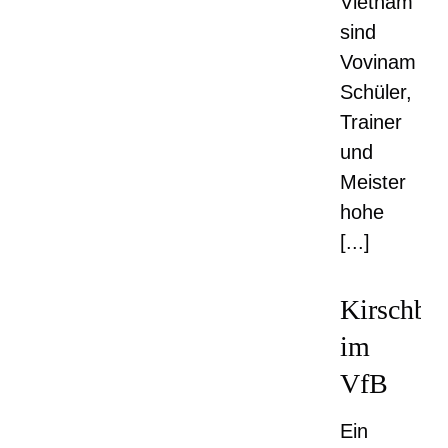
Vietnam
sind
Vovinam
Schüler,
Trainer
und
Meister
hohe
[...]
Kirschblü
im
VfB
Ein