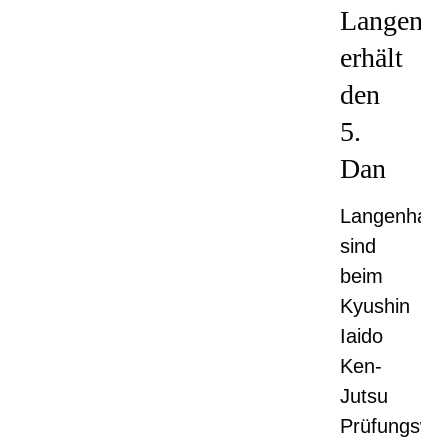
Langenh
erhält
den
5.
Dan
Langenhage
sind
beim
Kyushin
Iaido
Ken-
Jutsu
Prüfungswo