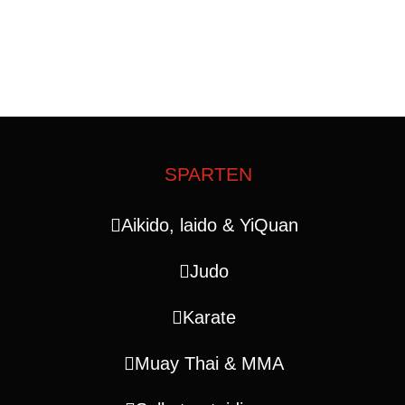
SPARTEN
Aikido, laido & YiQuan
Judo
Karate
Muay Thai & MMA