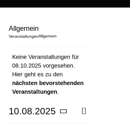
Allgemein
Allgemein
Veranstaltungen
Veranstaltungen
Keine Veranstaltungen für
08.10.2025 vorgesehen.
für
Hier geht es zu den
Hinweis
nächsten bevorstehenden
08.10.2025
Veranstaltungen
.
10.08.2025
Veranstal
Tag
Ansichte
Datum
Ansichten