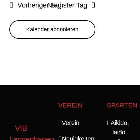
wählen.
Navigati
Vorheriger Tag
Nächster Tag
Navigatio
Kalender abonnieren
VEREIN
SPARTEN
Verein
Aikido,
VfB
laido
Langenhagen
Neuigkeiten