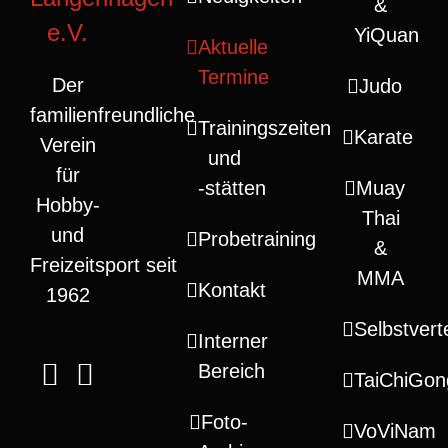
&
e.V.
YiQuan
Aktuelle
Termine
Der
Judo
familienfreundliche
Trainingszeiten
Karate
Verein
und
für
‑stätten
Muay
Hobby-
Thai
und
Probetraining
&
Freizeitsport seit
MMA
Kontakt
1962
Selbstvert
Interner
Bereich
TaiChiGon
Foto-
VoViNam